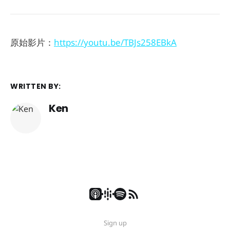
原始影片：
https://youtu.be/TBJs258EBkA
WRITTEN BY:
Ken
Sign up