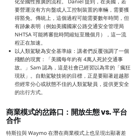
化全國性推廣的流程。 Daniel 提到，在美國，若
要營運沒有方向盤或人工控制裝置的車輛，需要獲
得豁免。傳統上，這個過程可能需要數年時間，但
有跡象表明（例如美國國家公路交通安全管理局
NHTSA 可能將審批時間縮短至幾個月），這一流
程正在加速。
以人類駕駛為安全基準線：講者們反覆強調了一個
殘酷的現實：「美國每年約有 4萬人死於交通事
故。」Sam 認為，這是社會已經習以為常的「瘋狂
現狀」。自動駕駛技術的目標，正是要顯著超越那
些經常分心或狀態不佳的人類駕駛員，提供更安全
的出行方式。
商業模式的岔路口：開放生態 vs. 平台
合作
特斯拉與 Waymo 在潛在商業模式上也呈現出顯著差