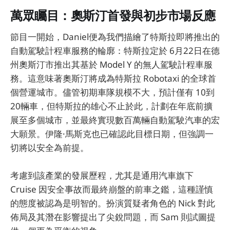
萬眾矚目：奧斯汀首發與初步市場反應
節目一開始，Daniel便為我們描繪了特斯拉即將推出的
自動駕駛計程車服務的輪廓：特斯拉定於 6月22日在德
州奧斯汀市推出其基於 Model Y 的無人駕駛計程車服
務。這意味著奧斯汀將成為特斯拉 Robotaxi 的全球首
個營運城市。儘管初期車隊規模不大，預計僅有 10到
20輛車，但特斯拉的雄心不止於此，計劃在年底前擴
展至多個城市，並最終實現數百萬輛自動駕駛汽車的宏
大願景。伊隆·馬斯克也已確認此目標日期，但強調一
切將以安全為前提。
考慮到該產業的發展歷程，尤其是通用汽車旗下
Cruise 因安全事故而最終崩盤的前車之鑑，這種謹慎
的態度被認為是明智的。扮演質疑者角色的 Nick 對此
佈局及其潛在影響提出了尖銳問題，而 Sam 則試圖提