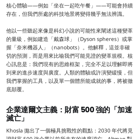
核心體驗——例如「坐在一起吃午餐」——可能會持續
存在，但我們所處的科技地景將變得幾乎無法辨識。
他以一些聽起來像是科幻小說的可能性來闡述這種變革
的量級，例如建造「戴森球」（Dyson spheres）或掌
握「奈米機器人」（nanobots）。他解釋，這並非確
切的預測，而是用來比喻我們可能見證的變革規模。核
心訊息是：我們現有的思維框架，完全不足以理解即將
到來的進步速度與廣度。人類的體驗或許演變緩慢，但
我們掌握的工具，以及單一個體所能成就的事，將被徹
底顛覆。
企業達爾文主義：財富 500 強的「加速
滅亡」
Khosla 拋出了一個極具挑戰性的觀點：2030 年代將見
證財富 500 強企業以前所未有的速度消亡。Altman 對