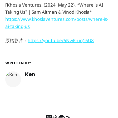
[Khosla Ventures. (2024, May 22). *Where is AI
Taking Us? | Sam Altman & Vinod Khosla*
https://www.khoslaventures.com/posts/where-is-
ai-taking-us
原始影片：
https://youtu.be/6NwK-uq16U8
WRITTEN BY:
Ken