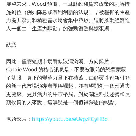
展望未來，Wood 預期，一旦財政和貨幣政策的刺激措
施到位（例如降息或有利創新的法規），被壓抑的生產
力提升潛力和積壓需求將會集中釋放。這將推動經濟進
入一個由「生產力驅動」的強勁復甦與擴張期。
結語
因此，儘管短期市場看似波濤洶湧、方向難辨，
Cathie Wood 的核心訊息是：不要被眼前的恐懼蒙蔽
了雙眼。真正的變革力量正在積蓄，由顛覆性創新引領
的新一代市場領導者即將崛起，並有望開創一個比過去
更健康、更具活力的牛市格局。對於關注科技趨勢和長
期投資的人來說，這無疑是一個值得深思的觀點。
原始影片：
https://youtu.be/eUvpzFGyHBo