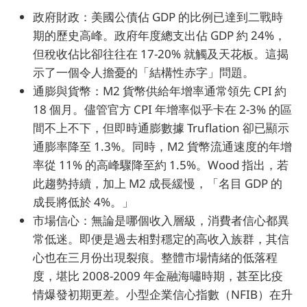
政府財政：美國公債佔 GDP 的比例已達到二戰時
期的歷史高峰。政府年度總支出佔 GDP 約 24%，
但稅收佔比卻往往在 17-20% 就觸及天花板。這揭
示了一個令人擔憂的「結構性赤字」問題。
通膨與貨幣：M2 貨幣供給年增率通常領先 CPI 約
18 個月。儘管官方 CPI 年增率似乎卡在 2-3% 的區
間不上不下，但即時通膨數據 Truflation 卻已顯示
通膨率降至 1.3%。同時，M2 貨幣流通速度的年增
率從 11% 的高峰驟降至約 1.5%。Wood 指出，若
此趨勢持續，加上 M2 成長緩慢，「名目 GDP 的
成長將低於 4%。」
市場信心：無論是哪個收入層級，消費者信心都異
常低迷。即便是過去相對穩定的高收入族群，其信
心也在三月份出現裂痕。整體市場情緒的低落程
度，堪比 2008-2009 年金融海嘯時期，甚至比疫
情爆發初期更差。小型企業信心指數（NFIB）在升