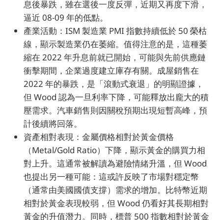
息後暴跌，雖在選後一度反彈，近期又再度下滑，
逼近 08-09 年的低點。
產業活動：ISM 製造業 PMI 指數持續低於 50 榮枯
線，顯示製造業仍在萎縮。值得注意的是，這種萎
縮在 2022 年升息前就已開始，可能與先前供應鏈
衝擊期間，企業過度建立庫存有關。成屋銷售在
2022 年的暴跌，是「滾動式衰退」的明顯證據，
但 Wood 認為一旦利率下降，可能釋放出龐大的積
壓需求。汽車銷售則因關稅預期出現短暫高峰，預
計後續將回落。
資產相對表現：金屬價格相對於黃金價格
（Metal/Gold Ratio）下降，顯示黃金的購買力相
對上升。這通常被解讀為避險情緒升溫，但 Wood
也提出另一種可能：這或許反映了市場對穩定幣
（通常由美國國債支撐）需求的增加。比特幣近期
相對於黃金表現較弱，但 Wood 仍看好其長期相對
黃金的升值潛力。同時，標普 500 指數相對於黃金