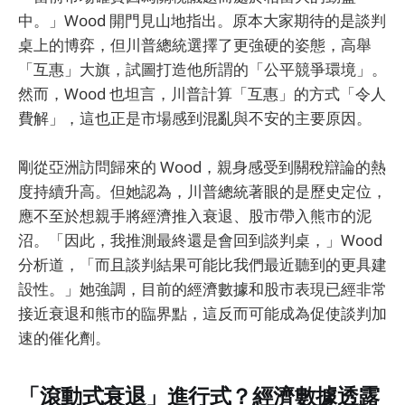
中。」Wood 開門見山地指出。原本大家期待的是談判
桌上的博弈，但川普總統選擇了更強硬的姿態，高舉
「互惠」大旗，試圖打造他所謂的「公平競爭環境」。
然而，Wood 也坦言，川普計算「互惠」的方式「令人
費解」，這也正是市場感到混亂與不安的主要原因。
剛從亞洲訪問歸來的 Wood，親身感受到關稅辯論的熱
度持續升高。但她認為，川普總統著眼的是歷史定位，
應不至於想親手將經濟推入衰退、股市帶入熊市的泥
沼。「因此，我推測最終還是會回到談判桌，」Wood
分析道，「而且談判結果可能比我們最近聽到的更具建
設性。」她強調，目前的經濟數據和股市表現已經非常
接近衰退和熊市的臨界點，這反而可能成為促使談判加
速的催化劑。
「滾動式衰退」進行式？經濟數據透露