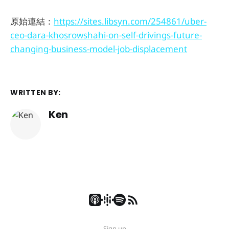
原始連結：
https://sites.libsyn.com/254861/uber-
ceo-dara-khosrowshahi-on-self-drivings-future-
changing-business-model-job-displacement
WRITTEN BY:
Ken
Sign up