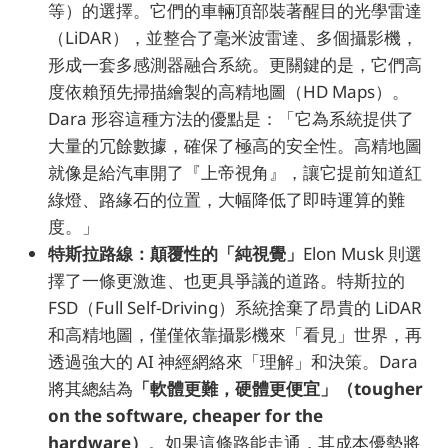
等）的選擇。它們的車輛頂部裝著醒目的光學雷達
（LiDAR），並整合了毫米波雷達、多個攝影機，
形成一套多感測器融合系統。更關鍵的是，它們高
度依賴預先掃描繪製的高精地圖（HD Maps）。
Dara 形容這種方法的優點是：「它為系統提供了
大量的冗餘數據，確保了極高的安全性。高精地圖
就像是給汽車開了『上帝視角』，讓它提前知道紅
綠燈、路緣石的位置，大幅降低了即時運算的難
度。」
特斯拉路線：顛覆性的「純視覺」
Elon Musk 則選
擇了一條更激進、也更具爭議的道路。特斯拉的
FSD（Full Self-Driving）系統捨棄了昂貴的 LiDAR
和高精地圖，僅僅依靠攝影機來「看見」世界，再
透過強大的 AI 神經網絡來「理解」和決策。Dara
將其總結為
「軟體更難，硬體更便宜」（tougher
on the software, cheaper for the
hardware）
。如果這條路能走通，其成本優勢將