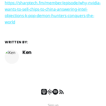
https://sharptech.fm/member/episode/why-nvidia-
wants-to-sell-chips-to-china-answering-intel-
objections-k-pop-demon-hunters-conquers-the-
world
WRITTEN BY:
Ken
Sign up