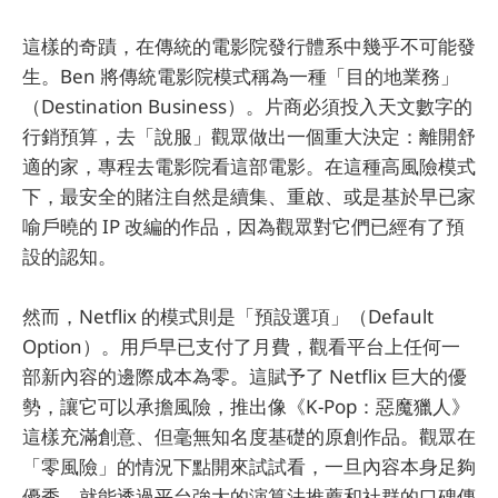
這樣的奇蹟，在傳統的電影院發行體系中幾乎不可能發
生。Ben 將傳統電影院模式稱為一種「目的地業務」
（Destination Business）。片商必須投入天文數字的
行銷預算，去「說服」觀眾做出一個重大決定：離開舒
適的家，專程去電影院看這部電影。在這種高風險模式
下，最安全的賭注自然是續集、重啟、或是基於早已家
喻戶曉的 IP 改編的作品，因為觀眾對它們已經有了預
設的認知。
然而，Netflix 的模式則是「預設選項」（Default
Option）。用戶早已支付了月費，觀看平台上任何一
部新內容的邊際成本為零。這賦予了 Netflix 巨大的優
勢，讓它可以承擔風險，推出像《K-Pop：惡魔獵人》
這樣充滿創意、但毫無知名度基礎的原創作品。觀眾在
「零風險」的情況下點開來試試看，一旦內容本身足夠
優秀，就能透過平台強大的演算法推薦和社群的口碑傳