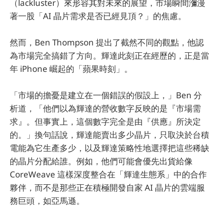
（lackluster）來形容其對未來的展望，市場瞬間瀰漫
著一股「AI 晶片需求是否已經見頂？」的焦慮。
然而，Ben Thompson 提出了截然不同的觀點，他認
為市場完全搞錯了方向。輝達此刻正在經歷的，正是當
年 iPhone 崛起的「蘋果時刻」。
「市場的擔憂是建立在一個錯誤的假設上，」Ben 分
析道，「他們以為輝達的營收數字反映的是『市場需
求』。但事實上，這個數字完全是由『供應』所決定
的。」換句話說，輝達能賣出多少晶片，只取決於台積
電能為它生產多少，以及輝達策略性地選擇把這些稀缺
的晶片分配給誰。例如，他們可能會優先出貨給像
CoreWeave 這樣深度整合在「輝達生態系」中的合作
夥伴，而不是那些正在積極開發自家 AI 晶片的雲端服
務巨頭，如亞馬遜。