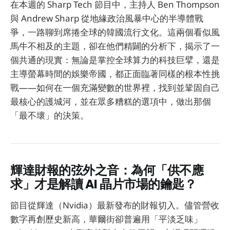
在本週的 Sharp Tech 節目中，主持人 Ben Thompson
與 Andrew Sharp 從地緣政治風暴中心的半導體戰
爭，一路聊到席捲全球的韓國流行文化。這兩個看似風
馬牛不相及的主題，卻在他們精闢的分析下，揭示了一
個共通的現實：無論是掌控全球算力的科技巨擘，還是
主導螢幕時間的娛樂帝國，都正面臨著同樣的根本性挑
戰——如何在一個充滿變數的世界裡，找到並鞏固自己
最核心的護城河，並在眾多糟糕的選項中，做出那個
「最不壞」的決策。
輝達財報的弦外之音：為何「供不應
求」才是解讀 AI 晶片市場的鑰匙？
節目從輝達（Nvidia）最新發布的財報切入。儘管營收
數字再創歷史新高，華爾街卻普遍用「平淡乏味」