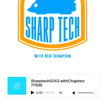
Sharptech0243 withChapters
77599
0:00
/
92:10
1×