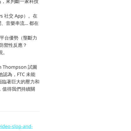
為，來判斷一家科技
 社交 App）。在
樂串流... 都在
既有平台優勢（壟斷力
的防禦性反應？
現。
ompson 試圖
認為，FTC 未能
樣面臨著巨大的壓力和
，值得我們持續關
video-slop-and-