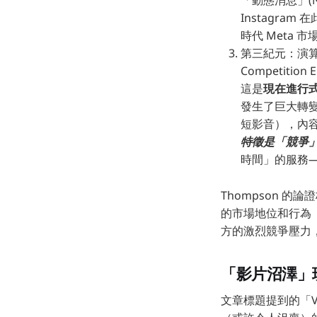
「動態消息」(N
Instagr
時代 Meta
第三紀元：演算法推薦
Competition E
這是
現在進行
發生了巨大轉變
短影音），內容
特徵是「競爭」(c
時間」的服務——Y
Thompson 的
的市場地位和行為
方的激烈競爭壓力
「影片沼澤」
文章標題提到的「V