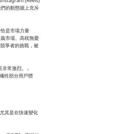
gram (Reels)
，我們的動態牆上充斥
恰恰是市場力量
所欲定義市場、高枕無憂
勢競爭者的挑戰，被
且非常激烈。」
惜犧牲部分用戶體
，尤其是在快速變化