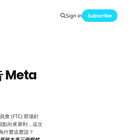
Sign in
Subscribe
 Meta
 (FTC) 那場針
 的觀點向來犀利，這次
為什麼這麼說？
的發展根本是三個截然