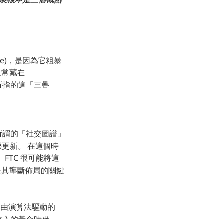
nse)，是因為它粗暴
通常藏在
他所指的這「三疊
是所謂的「社交圖譜」
態更新。 在這個時
p。FTC 很可能將這
是其壟斷佈局的關鍵
。由演算法驅動的