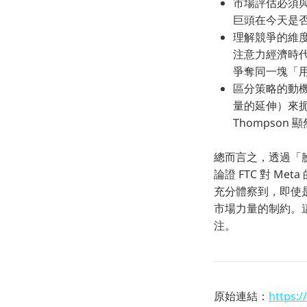
市場評估必須
巨頭在今天是
理解競爭的維度
注意力經濟時代
爭奪同一塊「用
區分策略的動機
量的延伸）來扼
Thompso
總而言之，透過「臉
論證 FTC 對 M
充分體察到，即使是
市場力量的制約。
注。
原始連結：
https:/