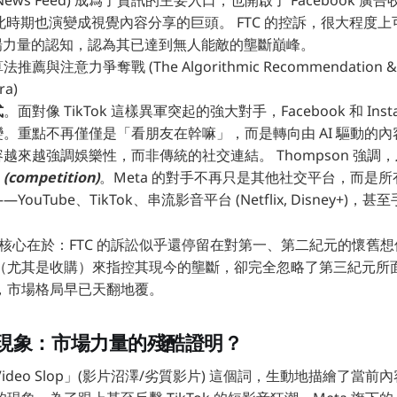
ews Feed) 成爲了資訊的主要入口，也開啟了 Facebook 
am 在此時期也演變成視覺內容分享的巨頭。 FTC 的控訴，很大程度
 市場力量的認知，認為其已達到無人能敵的壟斷巔峰。
與注意力爭奪戰 (The Algorithmic Recommendation & E
ra)
式
。面對像 TikTok 這樣異軍突起的強大對手，Facebook 和 Ins
。重點不再僅僅是「看朋友在幹嘛」，而是轉向由 AI 驅動的內容推
越來越強調娛樂性，而非傳統的社交連結。 Thompson 強調，
ompetition)
。Meta 的對手不再只是其他社交平台，而是
ouTube、TikTok、串流影音平台 (Netflix, Disney+)，
論證核心在於：FTC 的訴訟似乎還停留在對第一、第二紀元的懷舊想
（尤其是收購）來指控其現今的壟斷，卻完全忽略了第三紀元所
，市場格局早已天翻地覆。
現象：市場力量的殘酷證明？
ideo Slop」(影片沼澤/劣質影片) 這個詞，生動地描繪了當