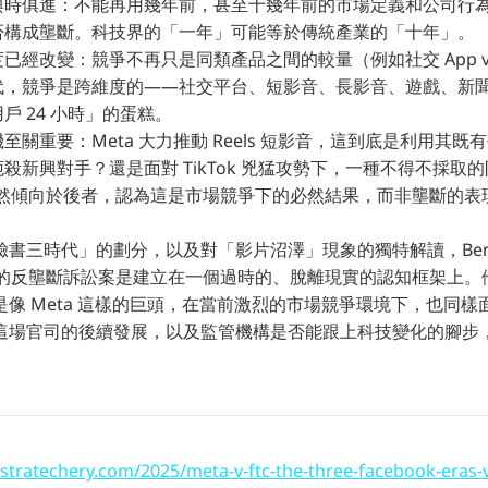
與時俱進：不能再用幾年前，甚至十幾年前的市場定義和公司行
否構成壟斷。科技界的「一年」可能等於傳統產業的「十年」。
已經改變：競爭不再只是同類產品之間的較量（例如社交 App vs
，競爭是跨維度的——社交平台、短影音、長影音、遊戲、新聞、音
戶 24 小時」的蛋糕。
至關重要：Meta 大力推動 Reels 短影音，這到底是利用其
殺新興對手？還是面對 TikTok 兇猛攻勢下，一種不得不採取
n 顯然傾向於後者，認為這是市場競爭下的必然結果，而非壟斷的表
書三時代」的劃分，以及對「影片沼澤」現象的獨特解讀，Ben Th
eta 的反壟斷訴訟案是建立在一個過時的、脫離現實的認知框架上。他
像 Meta 這樣的巨頭，在當前激烈的市場競爭環境下，也同
這場官司的後續發展，以及監管機構是否能跟上科技變化的腳步
/stratechery.com/2025/meta-v-ftc-the-three-facebook-eras-