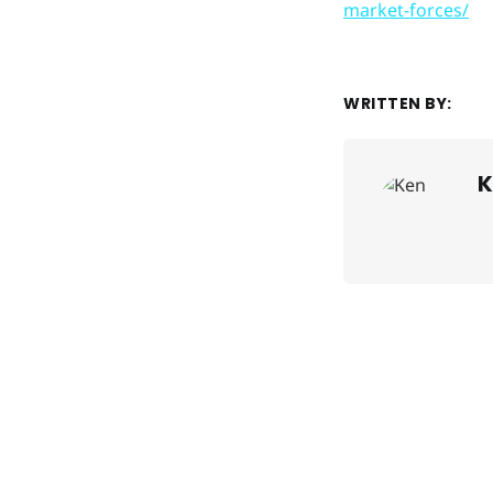
market-forces/
WRITTEN BY:
K