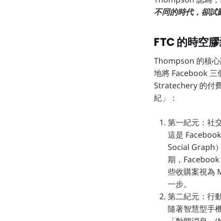
不同的時代，卻試
FTC 的時
Thompson 的核
地將 Faceboo
Stratecher
紀」：
第一紀元：社交圖譜的
這是 Face
Social 
期，Faceboo
些收購案視為 
一步。
第二紀元：行動制霸與
隨著智慧型手機