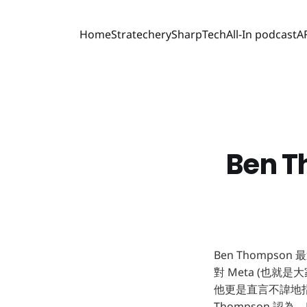
Home
Stratechery
SharpTech
All-In podcast
A
Ben 
Ben Thomps
對 Meta (也就
他更是直言不諱地
Thompson 認