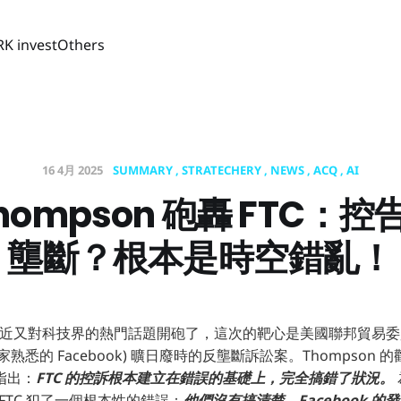
RK invest
Others
16 4月 2025
SUMMARY
STRATECHERY
NEWS
ACQ
AI
Thompson 砲轟 FTC：控告
壟斷？根本是時空錯亂！
on 最近又對科技界的熱門話題開砲了，這次的靶心是美國聯邦貿易委員會
是大家熟悉的 Facebook) 曠日廢時的反壟斷訴訟案。Thompson
指出：
FTC 的控訴根本建立在錯誤的基礎上，完全搞錯了狀況。
為，FTC 犯了一個根本性的錯誤：
他們沒有搞清楚，Facebook 