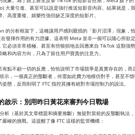
。為了跟上甚至反擊 TikTok 的短影音狂潮，Meta 旗下的 Insta
 (Video) 大量引進、甚至可以說是強行推送短影音內容。結果就是
齊、高度重複、娛樂性強但缺乏深度的短影片。
pson 的分析框架下，這種讓用戶感到厭煩的「影片沼澤」現象，
rces) 正在發揮作用的有力證據。這表明 Meta 並非一個可以隨心
它必須非常積極、甚至有些狼狽地去回應來自 TikTok 這類強
策略和內容方向，只為了留住用戶寶貴的注意力。
至有點不顧一切的反應，恰恰說明了市場競爭是真實存在的，而
似乎在暗示，一個真正的壟斷者，何需如此費力地模仿對手，甚至不
姿態，反而削弱了 FTC 指控其擁有絕對市場控制力的說法。
的啟示：別用昨日黃花來審判今日戰場
son 的分析（基於其文章標題和摘要推斷）無疑對當前的反壟斷執法
嚴峻的挑戰。這提醒了像 FTC 這樣的監管機構：