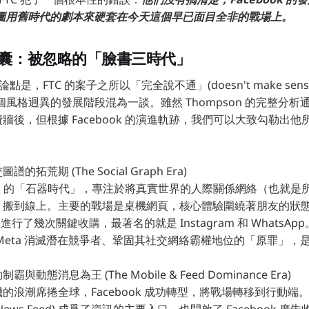
圖用舊時代的劇本來硬套在今天這個早已面目全非的戰場上。
空膠囊：被忽略的「臉書三時代」
心論點是，FTC 的案子之所以「完全說不通」(doesn't make se
k 三個風格迥異的發展階段混為一談。雖然 Thompson 的完整分析
y 的付費牆後，但根據 Facebook 的演進軌跡，我們可以大致勾勒出
拓荒期 (The Social Graph Era)
book 的「石器時代」，專注於將真實世界的人際關係網絡（也就
Graph）搬到線上。主要的戰場是桌機網頁，核心體驗圍繞著朋友的狀
k 進行了幾次關鍵收購，最著名的就是 Instagram 和 WhatsAp
Meta 消滅潛在競爭者、鞏固其社交網絡霸權地位的「原罪」，
動態消息為王 (The Mobile & Feed Dominance Era)
的浪潮席捲全球，Facebook 成功轉型，將戰場轉移到行動端