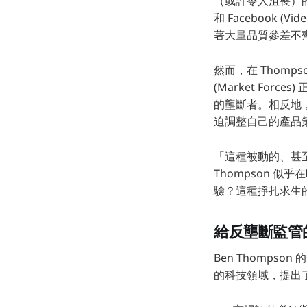
（或許令人沮喪）的現象
和 Facebook
著大量品質參差不
然而，在 Thom
(Market Fo
的壟斷者。相反地，
迫調整自己的產品
「這種被動的、甚
Thompson 
驗？這種掙扎求生的
給反壟斷監管
Ben Thomp
的科技領域，提出了