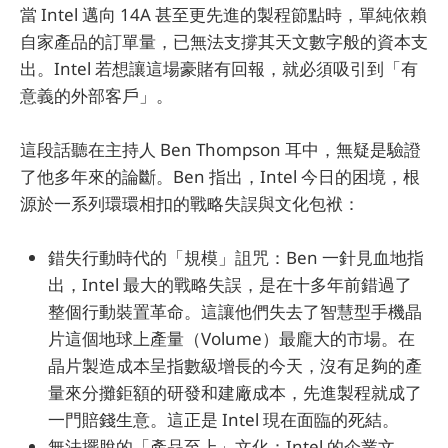
當 Intel 邁向 14A 甚至更先進的製程節點時，單純依賴
自家產品的訂單量，已無法支撐其天文數字般的資本支
出。Intel 若想讓這場豪賭有回報，就必須吸引到「有
意義的外部客戶」。
這段話聽在主持人 Ben Thompson 耳中，無疑是驗證
了他多年來的論斷。Ben 指出，Intel 今日的困境，根
源於一系列環環相扣的戰略失誤與文化包袱：
錯失行動時代的「規模」詛咒：Ben 一針見血地指
出，Intel 最大的戰略失誤，是在十多年前錯過了
整個行動裝置革命。這讓他們失去了智慧型手機晶
片這個地球上產量（Volume）最龐大的市場。在
晶片製造成本呈指數級增長的今天，沒有足夠的產
量來分攤鉅額的研發和建廠成本，先進製程就成了
一門賠錢生意。這正是 Intel 現在面臨的死結。
無法擺脫的「產品至上」文化：Intel 的企業文