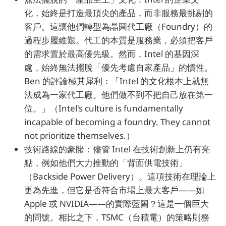
化，始終是打造最頂尖的產品，而非服務最挑剔的
客戶。這讓他們轉型為晶圓代工廠（Foundry）的
過程步履維艱。代工的本質是服務業，必須把客戶
的需求置於最高優先級。然而，Intel 的基因深
處，始終無法擺脫「優先考慮自家產品」的慣性。
Ben 的評論極其犀利：「Intel 的文化根本上就無
法成為一家代工廠。他們做不到不把自己放在第一
位。」（Intel's culture is fundamentally
incapable of becoming a foundry. They cannot
not prioritize themselves.）
技術路線的豪賭：儘管 Intel 在技術創新上仍有亮
點，例如他們大力推動的「背面供電技術」
（Backside Power Delivery）。這項技術在理論上
更為先進，但它是否符合市場上最大客戶——如
Apple 或 NVIDIA——的實際藍圖？這是一個巨大
的問號。相比之下，TSMC（台積電）的策略則務