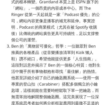
式的根本轉變。Grantland 本質上是 ESPN 旗下的
「網站」，一個昂貴的內容成本中心。而 The
Ringer 從第一天起就是一家「Podcast 優先」的公
司，網站內容更像是播客的補充和延伸。事實證
明，Podcast 的商業模式（尤其在被 Spotify 收購
後）比傳統的網站廣告更具可持續性，足以支撐整
個公司的運營。
Ben 的「萬物皆可優化」哲學：一位聽眾對 Ben
推薦的各種產品（從音樂播放清單到 Kizik 懶人
鞋）讚不絕口，希望他能提供更多「人生指南」。
這段對話意外揭示了 Ben 的一個核心特質：他對生
活中幾乎所有事物都抱有尋找「最佳解」的熱情。
他甚至詳細介紹了自己的鑰匙圈系統——使用一個
專業的登山扣（Carabiner）搭配多個獨立的小鑰
匙環，這樣就能在需要時輕鬆取下單一把鑰匙，而
無需笨拙地解開整個鑰匙圈。這完美展現了一位深
度系統思考者如何將分析框架應用到最微不足道的