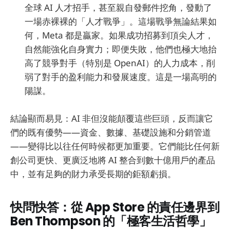
全球 AI 人才招手，甚至親自發郵件挖角，發動了
一場赤裸裸的「人才戰爭」。這場戰爭無論結果如
何，Meta 都是贏家。如果成功招募到頂尖人才，
自然能強化自身實力；即便失敗，他們也極大地抬
高了競爭對手（特別是 OpenAI）的人力成本，削
弱了對手的盈利能力和發展速度。這是一場高明的
陽謀。
結論顯而易見：AI 非但沒能顛覆這些巨頭，反而讓它
們的既有優勢——資金、數據、基礎設施和分銷管道
——變得比以往任何時候都更加重要。它們能比任何新
創公司更快、更廣泛地將 AI 整合到數十億用戶的產品
中，並有足夠的財力承受長期的鉅額虧損。
快問快答：從 App Store 的責任邊界到
Ben Thompson 的「極客生活哲學」