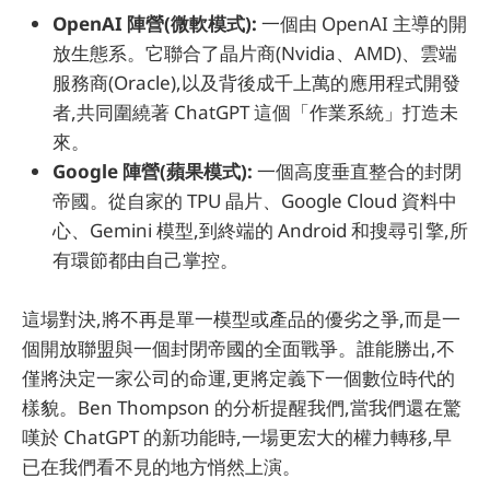
OpenAI 陣營(微軟模式):
一個由 OpenAI 主導的開
放生態系。它聯合了晶片商(Nvidia、AMD)、雲端
服務商(Oracle),以及背後成千上萬的應用程式開發
者,共同圍繞著 ChatGPT 這個「作業系統」打造未
來。
Google 陣營(蘋果模式):
一個高度垂直整合的封閉
帝國。從自家的 TPU 晶片、Google Cloud 資料中
心、Gemini 模型,到終端的 Android 和搜尋引擎,所
有環節都由自己掌控。
這場對決,將不再是單一模型或產品的優劣之爭,而是一
個開放聯盟與一個封閉帝國的全面戰爭。誰能勝出,不
僅將決定一家公司的命運,更將定義下一個數位時代的
樣貌。Ben Thompson 的分析提醒我們,當我們還在驚
嘆於 ChatGPT 的新功能時,一場更宏大的權力轉移,早
已在我們看不見的地方悄然上演。