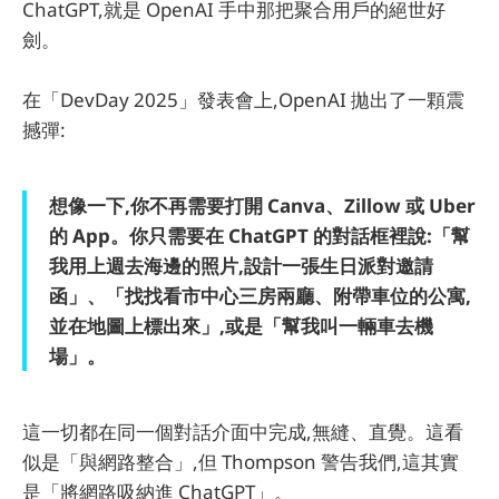
ChatGPT,就是 OpenAI 手中那把聚合用戶的絕世好
劍。
在「DevDay 2025」發表會上,OpenAI 拋出了一顆震
撼彈:
想像一下,你不再需要打開 Canva、Zillow 或 Uber
的 App。你只需要在 ChatGPT 的對話框裡說:「幫
我用上週去海邊的照片,設計一張生日派對邀請
函」、「找找看市中心三房兩廳、附帶車位的公寓,
並在地圖上標出來」,或是「幫我叫一輛車去機
場」。
這一切都在同一個對話介面中完成,無縫、直覺。這看
似是「與網路整合」,但 Thompson 警告我們,這其實
是「將網路吸納進 ChatGPT」。