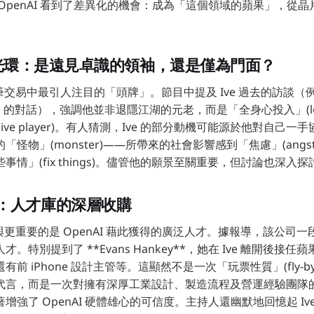
OpenAI 看到了差異化的機會：成為「這個領域的蘋果」，從
e 的光環：是遠見卓識的領袖，還是僅為門面？
疑是這筆交易中最引人注目的「頭牌」。節目中提及 Ive 過去的訪談（例如與
ollison 的對話），強調他並非退隱江湖的元老，而是「全身心投入」(loc
ive player)。有人猜測，Ive 的部分動機可能源於他對自己
怪物」(monster)——所帶來的社會影響感到「焦慮」(ang
事情」(fix things)。儘管他的願景至關重要，但討論也深入
：人才庫的深層收購
人參與更重要的是 OpenAI 藉此獲得的廣泛人才。據報導，該公司
。特別提到了 **Evans Hankey**，她在 Ive 離開後接
前 iPhone 設計主管等。這顯然不是一次「玩票性質」(fly-by-n
代言，而是一次對擁有深厚工業設計、製造流程及營運經驗團隊
增強了 OpenAI 硬體雄心的可信度。主持人還幽默地回憶起 Iv