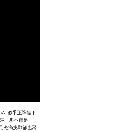
AI 似乎正準備下
」。這一步不僅是
跨足充滿挑戰卻也潛