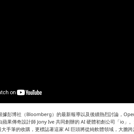
據彭博社（Bloomberg）的最新報導以及後續熱烈討論，Open
果傳奇設計師 Jony Ive 共同創辦的 AI 硬體初創公司「io
以來最大手筆的收購，更標誌著這家 AI 巨頭將從純軟體領域，大膽