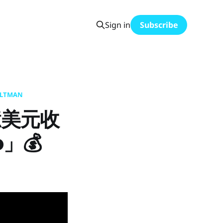
Sign in
Subscribe
ALTMAN
億美元收
o」💰