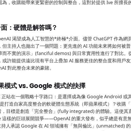
為，收購能帶來更緊密的控制與整合，這對於提供 Ive 所擅長
 介面：硬體是解答嗎？
enAI 渴望成為人工智慧的*終極*介面。儘管 ChatGPT 作
，但主持人也拋出了一個問題：更先進的 AI 功能未來將如何被
不實的演示」(fanciful demos) 與日常實用性進行了對比。從
或許能提供遠比現有平台上疊加 AI 服務更佳的整合度和用戶
nAI 對此整合未來的豪賭。
式 vs. Google 模式的抉擇
 正站在一個戰略十字路口：是選擇成為像 Google Android 或
，還是打造自家高度整合的軟硬體生態系統（即蘋果模式）？收購「
者，目標是創造「完全整合」(fully integrated) 的體驗。這
le 這樣的巨頭展開競爭——OpenAI 的重大發布，似乎總是有意無意
持人承認 Google 在 AI 領域擁有「無與倫比」(unmatched