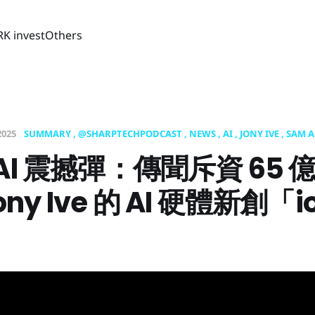
RK invest
Others
2025
SUMMARY
@SHARPTECHPODCAST
NEWS
AI
JONY IVE
SAM 
nAI 震撼彈：傳聞斥資 65 
ony Ive 的 AI 硬體新創「i