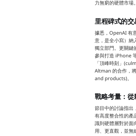
力無窮的硬體市場
里程碑式的交易
據悉，OpenAI 有
意，是全小寫）納入
獨立部門。更關鍵的
參與打造 iPhon
「頂峰時刻」(culminat
Altman 的合作，
and products)。
戰略考量：從
節目中的討論指出，
有高度整合性的產品
識到硬體層對於面向
用、更直觀，並無