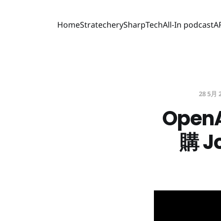
Home
Stratechery
SharpTech
All-In podcast
A
28 5月 
Ope
購 J