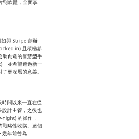
晶片到軟體，全面掌
 Stripe 創辦
ked in) 且積極參
一手協助創造的智慧型手
st)，並希望透過新一
探討了更深層的意義。
一段時間以來一直在從
任蘋果設計主管，之後也
ight) 的操作，
的戰略性收購。這個
e 幾年前曾為