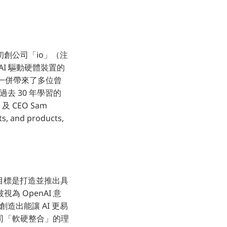
硬體初創公司「io」（注
AI 驅動硬體裝置的
還一併帶來了多位曾
過去 30 年學習的
I 及 CEO Sam
d products,
當目標是打造並推出具
 OpenAI 意
造出能讓 AI 更易
司「軟硬整合」的理