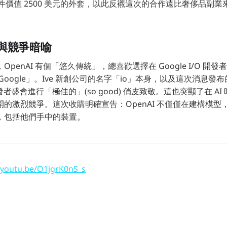
計過一件價值 2500 美元的外套，以此反襯這次的合作遠比奢侈品副
與競爭暗喻
penAI 有個「悠久傳統」，總喜歡選擇在 Google I/O 開
Google」。Ive 新創公司的名字「io」本身，以及這次消息發
的開發者盛會進行「極佳的」(so good) 俏皮致敬。這也突顯了在 A
的激烈競爭。這次收購明確宣告：OpenAI 不僅僅在建構模型
，包括他們手中的裝置。
//youtu.be/O1jgrK0nS_s