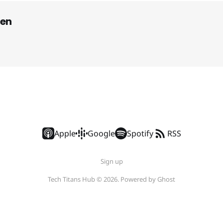
en
Apple
Google
Spotify
RSS
Sign up
Tech Titans Hub © 2026. Powered by
Ghost