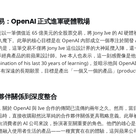
。
：OpenAI 正式進軍硬體戰場
意以一筆價值近 65 億美元的全股票交易，將 Jony Ive 的 AI 
麾下。此舉的核心目標是在 OpenAI 內部成立一個專注於開發 
是，這筆交易不僅將 Jony Ive 這位設計界的大神延攬入陣，
e 等經典產品的前蘋果設計師。Ive 本人也表示，這一刻感覺像是他
ion of his last 30 years of learning)，並暗示他與 OpenA
將有深遠的長期願景，目標是產出「一個又一個的產品」(products, an
夥伴關係到深度整合
關於 OpenAI 與 Ive 合作的傳聞已流傳約兩年之久。然而，
時，直接收購顯然比單純的合作夥伴關係更具戰略意義。此舉被視為
消費者的 AI 公司來說，扮演著至關重要的角色。他們的雄心是創
縫融入使用者生活的產品——一種實實在在的體驗，這與蘋果公