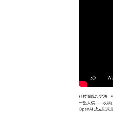
科技圈風起雲湧，根
一盤大棋——收購由蘋
OpenAI 成立