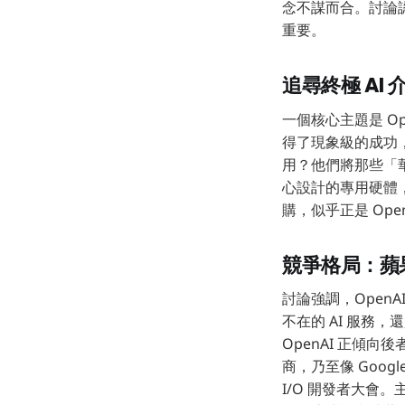
念不謀而合。討論認
重要。
追尋終極 AI
一個核心主題是 Op
得了現象級的成功
用？他們將那些「華而
心設計的專用硬體，
購，似乎正是 Ope
競爭格局：蘋果模
討論強調，OpenAI
不在的 AI 服務
OpenAI 正傾向後
商，乃至像 Goog
I/O 開發者大會。主