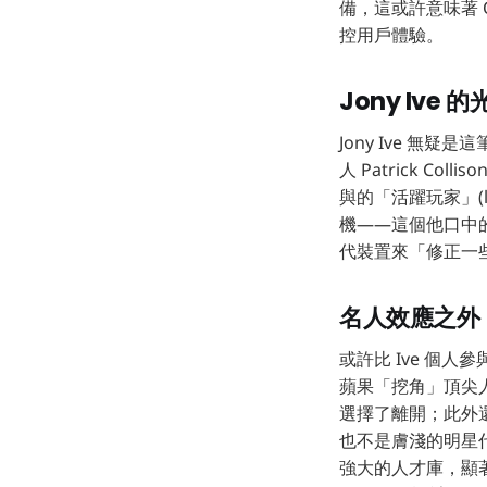
備，這或許意味著 
控用戶體驗。
Jony Iv
Jony Ive 無
人 Patrick C
與的「活躍玩家」(l
機——這個他口中的「
代裝置來「修正一些
名人效應之外
或許比 Ive 個
蘋果「挖角」頂尖人才
選擇了離開；此外還有
也不是膚淺的明星
強大的人才庫，顯著