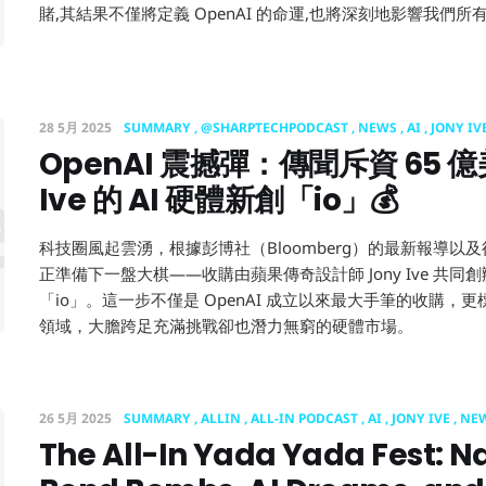
賭,其結果不僅將定義 OpenAI 的命運,也將深刻地影響我們所
28 5月 2025
SUMMARY
@SHARPTECHPODCAST
NEWS
AI
JONY IV
OpenAI 震撼彈：傳聞斥資 65 億
enAI 震撼
Ive 的 AI 硬體新創「io」💰
科技圈風起雲湧，根據彭博社（Bloomberg）的最新報導以及後
正準備下一盤大棋——收購由蘋果傳奇設計師 Jony Ive 共同創
「io」。這一步不僅是 OpenAI 成立以來最大手筆的收購，更
領域，大膽跨足充滿挑戰卻也潛力無窮的硬體市場。
26 5月 2025
SUMMARY
ALLIN
ALL-IN PODCAST
AI
JONY IVE
NE
The All-In Yada Yada Fest: N