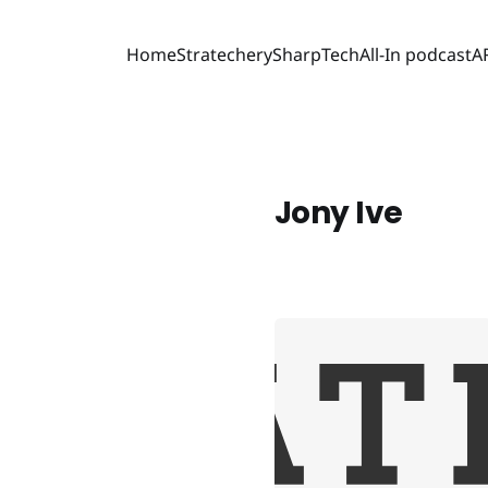
Home
Stratechery
SharpTech
All-In podcast
A
Jony Ive