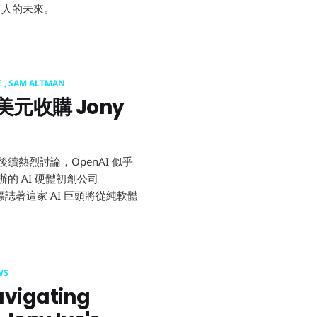
有人的未來。
E
SAM ALTMAN
美元收購 Jony
彈：傳聞斥資 
續熱烈討論，OpenAI 似乎
辦的 AI 硬體初創公司
標誌著這家 AI 巨頭將從純軟體
WS
avigating