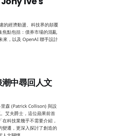
da Yada F
Jony Ive's
令人憂慮的經濟動盪、科技界的顛覆
集焦點包括：債券市場的混亂
來，以及 OpenAI 聯手設計
浪潮中尋回人文
設計的靈魂
Patrick Collison) 與設
深度交流。艾夫爵士，這位蘋果前首
「在科技業幾乎不需要介紹，
的變遷，更深入探討了創造的
守人文關懷。