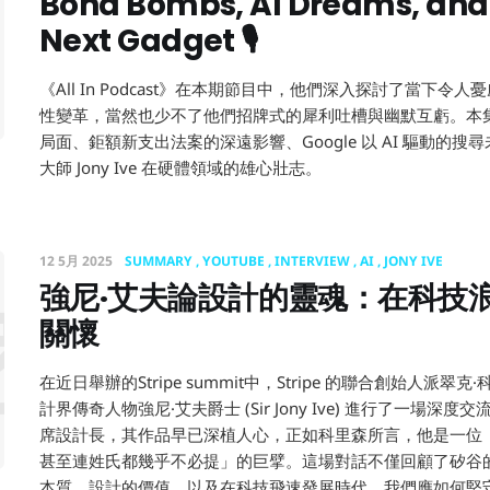
 All-In Ya
Bond Bombs, AI Dreams, and 
Next Gadget 🎙️
《All In Podcast》在本期節目中，他們深入探討了當下
性變革，當然也少不了他們招牌式的犀利吐槽與幽默互虧。本
局面、鉅額新支出法案的深遠影響、Google 以 AI 驅動的搜尋未
大師 Jony Ive 在硬體領域的雄心壯志。
12 5月 2025
SUMMARY
YOUTUBE
INTERVIEW
AI
JONY IVE
強尼·艾夫論設計的靈魂：在科技
尼·艾夫論
關懷
在近日舉辦的Stripe summit中，Stripe 的聯合創始人派翠克·科里森 (
計界傳奇人物強尼·艾夫爵士 (Sir Jony Ive) 進行了一場
席設計長，其作品早已深植人心，正如科里森所言，他是一位
甚至連姓氏都幾乎不必提」的巨擘。這場對話不僅回顧了矽谷
本質、設計的價值，以及在科技飛速發展時代，我們應如何堅