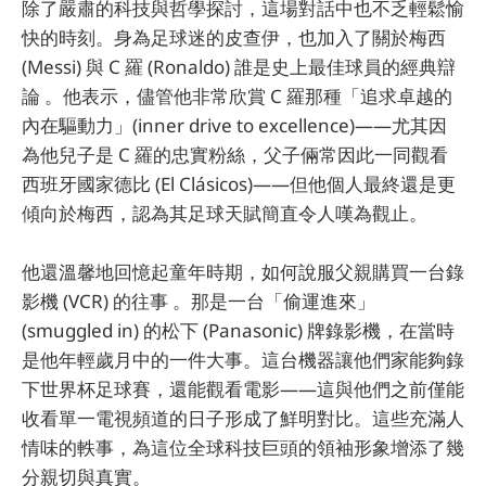
除了嚴肅的科技與哲學探討，這場對話中也不乏輕鬆愉
快的時刻。身為足球迷的皮查伊，也加入了關於梅西
(Messi) 與 C 羅 (Ronaldo) 誰是史上最佳球員的經典辯
論 。他表示，儘管他非常欣賞 C 羅那種「追求卓越的
內在驅動力」(inner drive to excellence)——尤其因
為他兒子是 C 羅的忠實粉絲，父子倆常因此一同觀看
西班牙國家德比 (El Clásicos)——但他個人最終還是更
傾向於梅西，認為其足球天賦簡直令人嘆為觀止。
他還溫馨地回憶起童年時期，如何說服父親購買一台錄
影機 (VCR) 的往事 。那是一台「偷運進來」
(smuggled in) 的松下 (Panasonic) 牌錄影機，在當時
是他年輕歲月中的一件大事。這台機器讓他們家能夠錄
下世界杯足球賽，還能觀看電影——這與他們之前僅能
收看單一電視頻道的日子形成了鮮明對比。這些充滿人
情味的軼事，為這位全球科技巨頭的領袖形象增添了幾
分親切與真實。