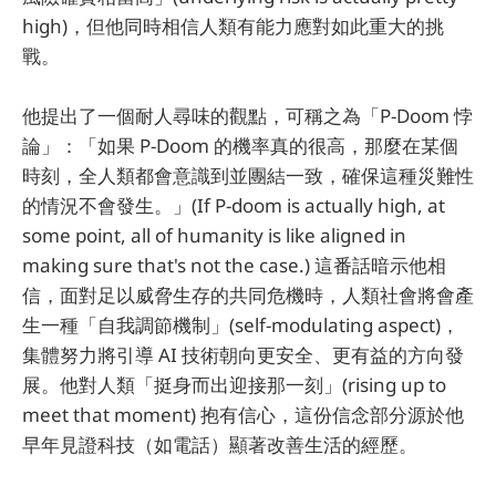
high)，但他同時相信人類有能力應對如此重大的挑
戰。
他提出了一個耐人尋味的觀點，可稱之為「P-Doom 悖
論」：「如果 P-Doom 的機率真的很高，那麼在某個
時刻，全人類都會意識到並團結一致，確保這種災難性
的情況不會發生。」(If P-doom is actually high, at
some point, all of humanity is like aligned in
making sure that's not the case.) 這番話暗示他相
信，面對足以威脅生存的共同危機時，人類社會將會產
生一種「自我調節機制」(self-modulating aspect)，
集體努力將引導 AI 技術朝向更安全、更有益的方向發
展。他對人類「挺身而出迎接那一刻」(rising up to
meet that moment) 抱有信心，這份信念部分源於他
早年見證科技（如電話）顯著改善生活的經歷。