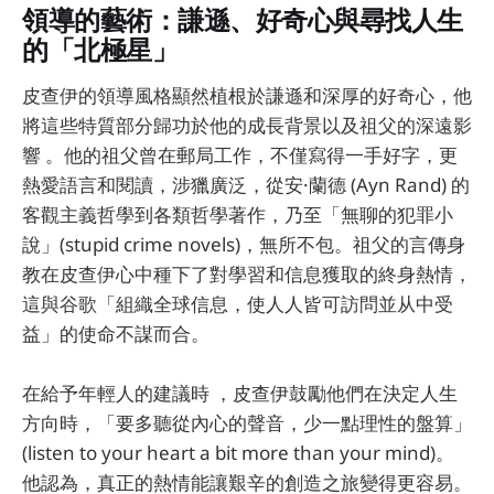
領導的藝術：謙遜、好奇心與尋找人生
的「北極星」
皮查伊的領導風格顯然植根於謙遜和深厚的好奇心，他
將這些特質部分歸功於他的成長背景以及祖父的深遠影
響 。他的祖父曾在郵局工作，不僅寫得一手好字，更
熱愛語言和閱讀，涉獵廣泛，從安·蘭德 (Ayn Rand) 的
客觀主義哲學到各類哲學著作，乃至「無聊的犯罪小
說」(stupid crime novels)，無所不包。祖父的言傳身
教在皮查伊心中種下了對學習和信息獲取的終身熱情，
這與谷歌「組織全球信息，使人人皆可訪問並从中受
益」的使命不謀而合。
在給予年輕人的建議時 ，皮查伊鼓勵他們在決定人生
方向時，「要多聽從內心的聲音，少一點理性的盤算」
(listen to your heart a bit more than your mind)。
他認為，真正的熱情能讓艱辛的創造之旅變得更容易。