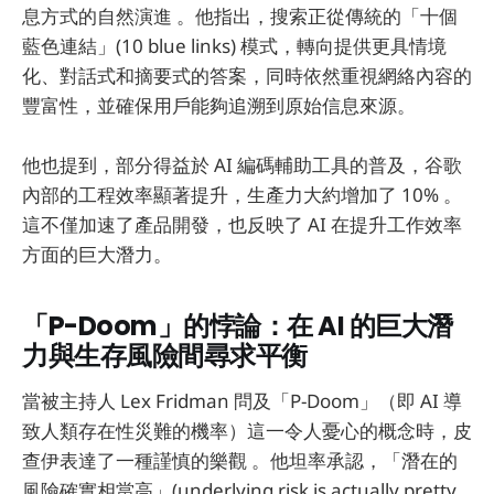
息方式的自然演進 。他指出，搜索正從傳統的「十個
藍色連結」(10 blue links) 模式，轉向提供更具情境
化、對話式和摘要式的答案，同時依然重視網絡內容的
豐富性，並確保用戶能夠追溯到原始信息來源。
他也提到，部分得益於 AI 編碼輔助工具的普及，谷歌
內部的工程效率顯著提升，生產力大約增加了 10% 。
這不僅加速了產品開發，也反映了 AI 在提升工作效率
方面的巨大潛力。
「P-Doom」的悖論：在 AI 的巨大潛
力與生存風險間尋求平衡
當被主持人 Lex Fridman 問及「P-Doom」（即 AI 導
致人類存在性災難的機率）這一令人憂心的概念時，皮
查伊表達了一種謹慎的樂觀 。他坦率承認，「潛在的
風險確實相當高」(underlying risk is actually pretty