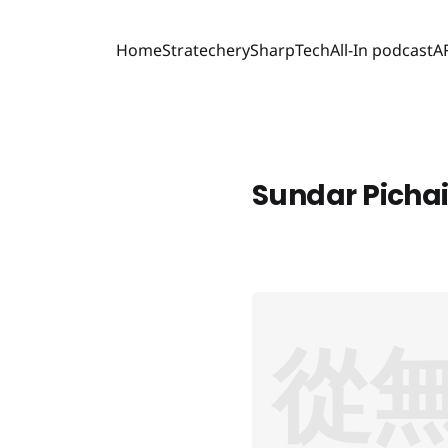
Home
Stratechery
SharpTech
All-In podcast
A
Sundar Picha
從無