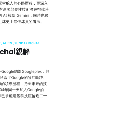
擘掌舵人的心路歷程，更深入
面對這項顛覆性技術潛在挑戰時
 模型 Gemini，同時也觸
足球史上最佳球員的看法。
W
ALLIN
SUNDAR PICHAI
chai親解
舵手：Sun
Google總部Googleplex，與
訪談涵蓋了Google的發展軌跡、
ai的領導歷程，乃至未來的技
004年同一天加入Google的
chai已掌舵這艘科技巨輪近二十