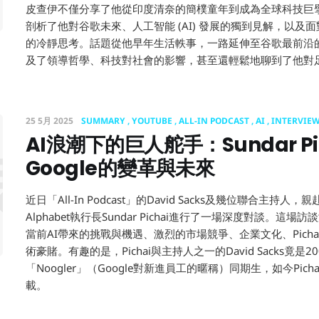
皮查伊不僅分享了他從印度清奈的簡樸童年到成為全球科技巨
剖析了他對谷歌未來、人工智能 (AI) 發展的獨到見解，以及
的冷靜思考。話題從他早年生活軼事，一路延伸至谷歌最前沿的 AI
及了領導哲學、科技對社會的影響，甚至還輕鬆地聊到了他對
25 5月 2025
SUMMARY
YOUTUBE
ALL-IN PODCAST
AI
INTERVIE
AI浪潮下的巨人舵手：Sundar Pi
浪潮下的巨人
Google的變革與未來
近日「All-In Podcast」的David Sacks及幾位聯合主持人，親赴
Alphabet執行長Sundar Pichai進行了一場深度對談。這場
當前AI帶來的挑戰與機遇、激烈的市場競爭、企業文化、Pich
術豪賭。有趣的是，Pichai與主持人之一的David Sacks竟是2
「Noogler」（Google對新進員工的暱稱）同期生，如今Pi
載。