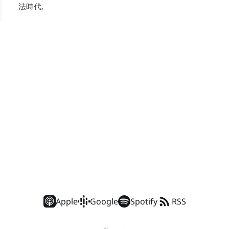
法時代,
Apple
Google
Spotify
RSS