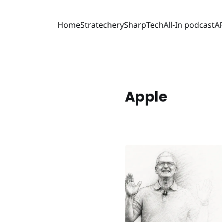
Home
Stratechery
SharpTech
All-In podcast
A
Apple