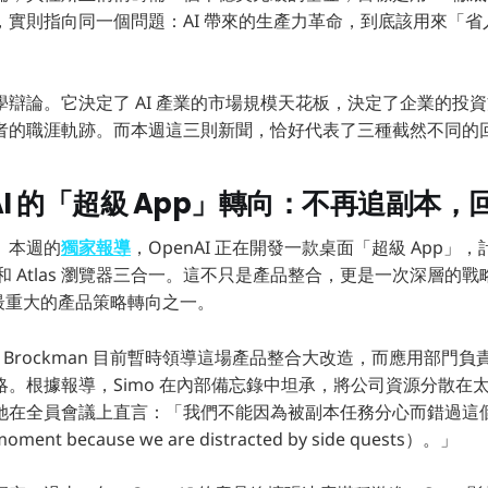
，實則指向同一個問題：AI 帶來的生產力革命，到底該用來「
學辯論。它決定了 AI 產業的市場規模天花板，決定了企業的投
者的職涯軌跡。而本週這三則新聞，恰好代表了三種截然不同的
AI 的「超級 App」轉向：不再追副本
》本週的
獨家報導
，OpenAI 正在開發一款桌面「超級 App」，計
平台和 Atlas 瀏覽器三合一。這不只是產品整合，更是一次深層的
以來最重大的產品策略轉向之一。
reg Brockman 目前暫時領導這場產品整合大改造，而應用部門負責人 F
。根據報導，Simo 在內部備忘錄中坦承，將公司資源分散在太多
她在全員會議上直言：「我們不能因為被副本任務分心而錯過這
 moment because we are distracted by side quests）。」