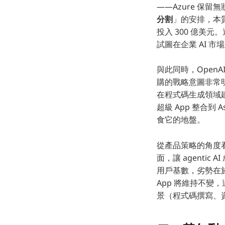
——Azure 保留
分割
」的安排，本質上
投入 300 億美
試圖在企業 AI 市場
與此同時，OpenA
購的戰略意圖非常明確
在程式碼生成領域建
超級 App 整合到 
食它的地盤。
從產品策略的角度看，
面，讓 agentic
用戶基數，劣勢在於
App 將維持不變，
景（程式碼撰寫、