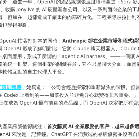
究。過去一年，OpenAI 的產品線擴張速度堪稱激進：Sora 
推出、收購 Jony Ive 的 AI 硬體新創公司、以及一系列面向企業
輯，但加在一起卻造成了嚴重的內部碎片化。工程團隊被拉扯到
驗也變得混亂。
penAI 忙著打副本的同時，
Anthropic 卻在企業市場和程式
略與 OpenAI 形成了鮮明對比：它將 Claude 聊天機器人、Claude Co
一桌面應用，形成了所謂的「agentic AI harness」——一個讓
務的統一框架。這個框架的關鍵在於，它不只是聊天介面，而是
他軟體互動的自主代理人平台。
認了這則報導
，她寫道：「公司會經歷探索和重新聚焦的階段。但
 Codex 上看到的——加倍投入並避免分心就變得非常重要。
 正在成為 OpenAI 最有前途的產品線，而 OpenAI 決定把所
的產業訊號值得關注：
首次購買 AI 企業服務的客戶，越來越多選擇 A
penAI 來說是一記警鐘。ChatGPT 在消費端的品牌優勢並沒