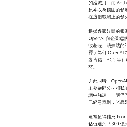
的護城河，而 Anth
原本以為穩固的領地
在這個戰場上的領
根據多家媒體的報導
OpenAI 向企業
收基礎。消費端的
釋了為何 OpenA
麥肯錫、BCG 等）建
材。
與此同時，Open
主要顧問公司和私募
議中強調：「我們真
已經意識到，光靠
這裡值得補充 Fron
估值達到 7,300 