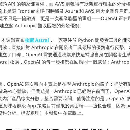
無狀態 API 的獨家部署權，而 AWS 則獲得有狀態運行環境的分發
是讓 Frontier 能夠同時觸及 Azure 和 AWS 兩大企業客
元。這不只是一輪融資，更是一次產業聯盟的重組——OpenAI 正
建立起 Anthropic 難以匹敵的分發優勢。
I 本週還宣布
收購 Astral
，一家專注於 Python 開發者工具的
：直接針對 Anthropic 在開發者工具領域的優勢進行反擊。Clau
立了口碑，OpenAI 需要通過收購來快速補強自身在開發者生
Astral 收購，OpenAI 的每一步棋都在回應同一個威脅：Anthro
OpenAI 這次轉向本質上是在學 Anthropic 的路子：把
 AI 成為核心體驗。但問題是，Anthropic 已經跑在前面了。Ope
內部產品線太分散，整合需要時間。值得注意的是，OpenAI 的行動
這意味著超級 App 策略目前僅限於桌面端——這也合理，因為 agen
資料分析、檔案處理）本就集中在電腦上。