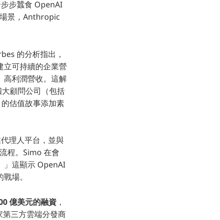
步步蠶食 OpenAI
Anthropic
rbes 的分析指出，
之前建立可持續的企業營
、高利潤營收。這解
及與四大顧問公司（包括
PO 的估值故事添加素
企業代理人平台，並與
程。Simo 在會
顯示 OpenAI
的戰場。
100 億美元的融資
，
台的獨家第三方雲端分發商