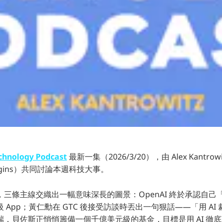
chnology Podcast
最新一集（2026/3/20），由 Alex Kantro
Margins）共同討論本週科技大事。
三條主線交織出一幅意味深長的圖景：OpenAI 終於承認自己
 App；黃仁勳在 GTC 後接受訪談時丟出一句狠話——「用 AI
端，貝佐斯正悄悄籌備一個千億美元級的基金，目標是用 AI 徹