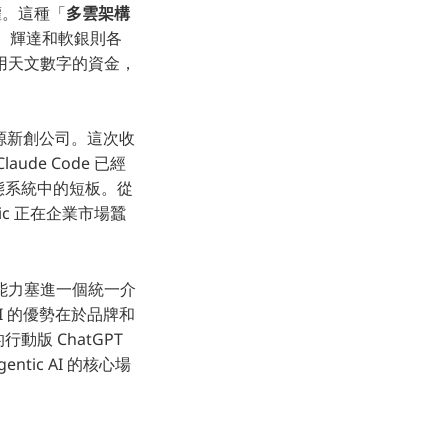
權。這種「
多雲架構
戶群。輝達和軟銀則各
在用天文數字的資金，
開源新創公司。這次收
de Code 已經
態系統中的短板。從
pic 正在企業市場蠶
所有能力塞進一個統一介
nAI 的優勢在於品牌和
版 ChatGPT
tic AI 的核心場