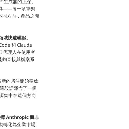
影片生成器的上線、
的工具——每一項單獨
不同方向，產品之間
碼領域快速崛起
。
de 和 Claude
 AI 代理人在使用者
能夠直接與檔案系
當新的賭注開始奏效
」這段話隱含了一個
有資源集中在這個方向
nthropic 而非
有自動轉化為企業市場