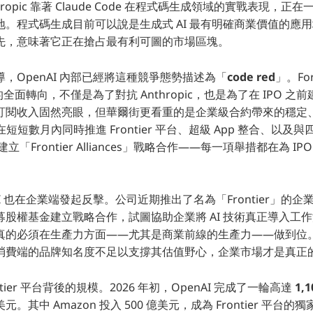
ropic 靠著 Claude Code 在程式碼生成領域的實戰表現，正在一
。程式碼生成目前可以說是生成式 AI 最有明確商業價值的應用場景，
先，意味著它正在搶占最有利可圖的市場區塊。
，OpenAI 內部已經將這種競爭態勢描述為「
code red
」。Fo
端的全面轉向，不僅是為了對抗 Anthropic，也是為了在 IPO 
訂閱收入固然亮眼，但華爾街更看重的是企業級合約帶來的穩定
I 在短短數月內同時推進 Frontier 平台、超級 App 整合、以
立「Frontier Alliances」戰略合作——每一項舉措都在為 I
AI 也在企業端發起反擊。公司近期推出了名為「Frontier」的
股權基金建立戰略合作，試圖協助企業將 AI 技術真正導入工作流
的必須在生產力方面——尤其是商業前線的生產力——做到位。」這
消費端的品牌知名度不足以支撐其估值野心，企業市場才是真正
tier 平台背後的規模。2026 年初，OpenAI 完成了一輪高達
1,
億美元。其中 Amazon 投入 500 億美元，成為 Frontier 平