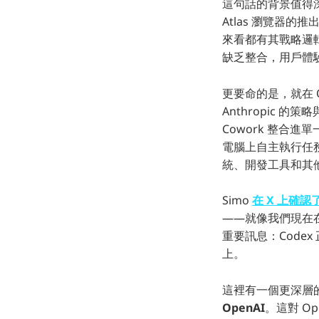
這句話的背景值得深
Atlas 瀏覽器的
來看都有其戰略邏
缺乏整合，用戶體
更要命的是，就在 O
Anthropic 的策
Cowork 整合進單
電腦上自主執行任
統、開發工具和其
Simo
在 X 上確
——就像我們現在在
重要訊息：Codex
上。
這裡有一個更深層
OpenAI
。這對 O