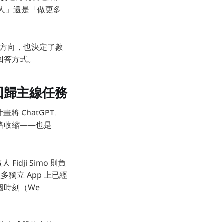
省人」還是「做更多
資方向，也決定了數
回答方式。
，回歸主線任務
畫將 ChatGPT、
戰略收縮——也是
idji Simo 則負
獨立 App 上已經
個時刻（We