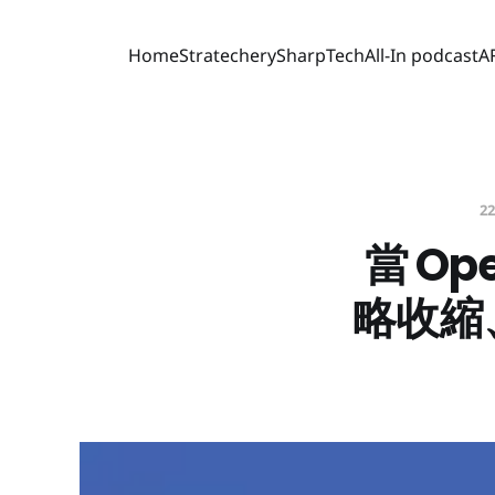
Home
Stratechery
SharpTech
All-In podcast
A
22
當 Op
略收縮