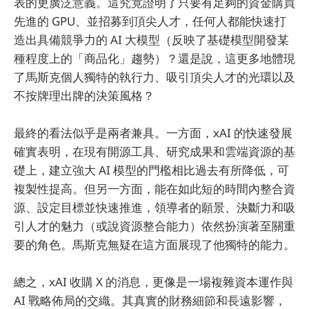
表的更廣泛意義。這究竟證明了只要有足夠的資金購買
先進的 GPU、並招募到頂尖人才，任何人都能快速打
造出具備競爭力的 AI 大模型（反映了基礎模型開發某
種程度上的「商品化」趨勢）？還是說，這更多地體現
了馬斯克個人獨特的執行力、吸引頂尖人才的光環以及
不按牌理出牌的決策風格？
最終的看法似乎是兩者兼具。一方面，xAI 的快速發展
確實表明，在現有開源工具、研究成果和雲端資源的基
礎上，建立強大 AI 模型的門檻相比過去有所降低，可
複製性提高。但另一方面，能在如此短的時間內整合資
源、設定目標並快速推進，領導者的願景、決斷力和吸
引人才的魅力（或說資源整合能力）依然扮演著至關重
要的角色。馬斯克無疑在這方面展現了他獨特的能力。
總之，xAI 收購 X 的消息，更像是一場複雜資本運作與
AI 戰略佈局的交織。其真實的財務細節和長遠影響，