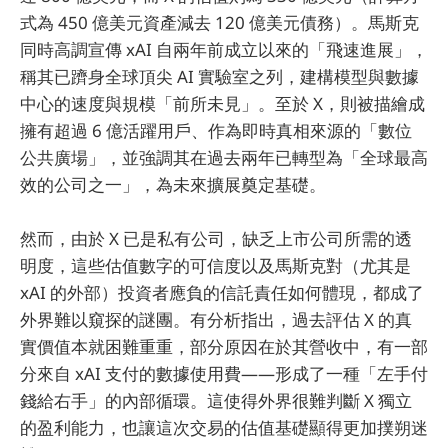
式為 450 億美元資產減去 120 億美元債務）。馬斯克
同時高調宣傳 xAI 自兩年前成立以來的「飛速進展」，
稱其已躋身全球頂尖 AI 實驗室之列，建構模型與數據
中心的速度與規模「前所未見」。至於 X，則被描繪成
擁有超過 6 億活躍用戶、作為即時真相來源的「數位
公共廣場」，並強調其在過去兩年已轉型為「全球最高
效的公司之一」，為未來擴展奠定基礎。
然而，由於 X 已是私有公司，缺乏上市公司所需的透
明度，這些估值數字的可信度以及馬斯克對（尤其是
xAI 的外部）投資者應負的信託責任如何體現，都成了
外界難以窺探的謎團。有分析指出，過去評估 X 的真
實價值本就困難重重，部分原因在於其營收中，有一部
分來自 xAI 支付的數據使用費——形成了一種「左手付
錢給右手」的內部循環。這使得外界很難判斷 X 獨立
的盈利能力，也讓這次交易的估值基礎顯得更加撲朔迷