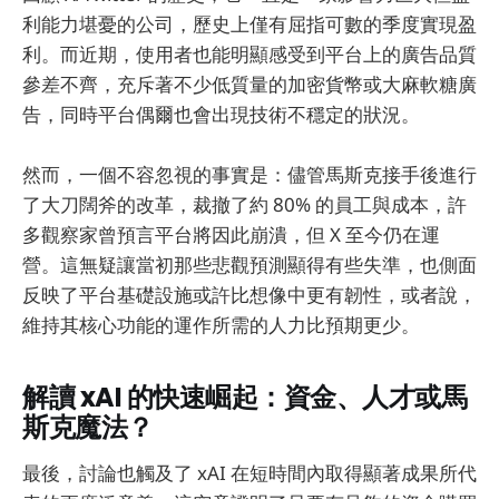
利能力堪憂的公司，歷史上僅有屈指可數的季度實現盈
利。而近期，使用者也能明顯感受到平台上的廣告品質
參差不齊，充斥著不少低質量的加密貨幣或大麻軟糖廣
告，同時平台偶爾也會出現技術不穩定的狀況。
然而，一個不容忽視的事實是：儘管馬斯克接手後進行
了大刀闊斧的改革，裁撤了約 80% 的員工與成本，許
多觀察家曾預言平台將因此崩潰，但 X 至今仍在運
營。這無疑讓當初那些悲觀預測顯得有些失準，也側面
反映了平台基礎設施或許比想像中更有韌性，或者說，
維持其核心功能的運作所需的人力比預期更少。
解讀 xAI 的快速崛起：資金、人才或馬
斯克魔法？
最後，討論也觸及了 xAI 在短時間內取得顯著成果所代